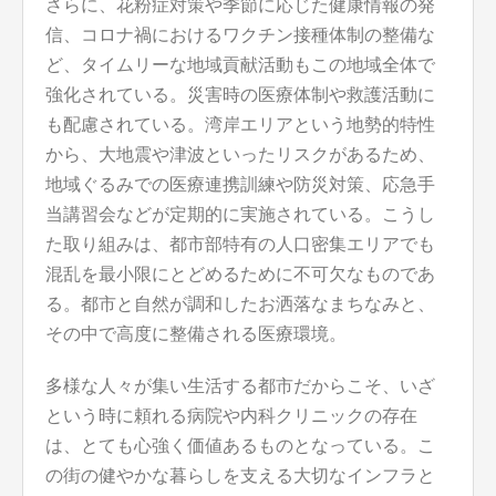
さらに、花粉症対策や季節に応じた健康情報の発
信、コロナ禍におけるワクチン接種体制の整備な
ど、タイムリーな地域貢献活動もこの地域全体で
強化されている。災害時の医療体制や救護活動に
も配慮されている。湾岸エリアという地勢的特性
から、大地震や津波といったリスクがあるため、
地域ぐるみでの医療連携訓練や防災対策、応急手
当講習会などが定期的に実施されている。こうし
た取り組みは、都市部特有の人口密集エリアでも
混乱を最小限にとどめるために不可欠なものであ
る。都市と自然が調和したお洒落なまちなみと、
その中で高度に整備される医療環境。
多様な人々が集い生活する都市だからこそ、いざ
という時に頼れる病院や内科クリニックの存在
は、とても心強く価値あるものとなっている。こ
の街の健やかな暮らしを支える大切なインフラと