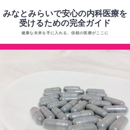
コ
ン
みなとみらいで安心の内科医療を
テ
受けるための完全ガイド
ン
健康な未来を手に入れる、信頼の医療がここに
ツ
へ
コ
ス
ン
キ
テ
ッ
ン
プ
ツ
へ
ス
キ
ッ
プ