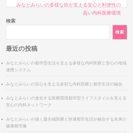
投
みなとみらいの多様な街が支える安心と利便性の
稿
高い内科医療環境
ナ
検索
ビ
検索
ゲ
ー
最近の投稿
シ
ョ
ン
みなとみらいの都市型生活を支える多様な内科医療と安心の地域
連携システム
みなとみらいの安心を支える多彩な内科医療と都市生活の融合
みなとみらいの進化する医療環境都市型ライフスタイルを支える
安心の内科ネットワーク
みなとみらいが描く最先端医療と快適都市生活が融合する未来の
健康都市像