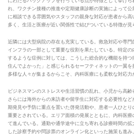
にわたるバックアップを行っている点が特徴として挙げら
れ、ワクチン接種の推進や定期健康診断の実施によって公
に相談できる雰囲気やスタッフの親身な対応が患者から高
多く、生活と医療が近い関係性で結びついている特徴が見
近隣には大型病院の存在も充実している。救急対応や専門
インフラの一部として重要な役割を果たしている。特定の
するような症例に対しては、こうした総合的な機能を持つ
住んでよかった」と感じられるセーフティネットの一翼を
多様な人々が集まるからこそ、内科医療にも柔軟な対応力
ビジネスマンのストレスや生活習慣の乱れ、小児から高齢
さらには海外からの来訪者や留学生に対応する必要性など
期発見や予防に重点を置いた啓発活動や、患者一人ひとり
重要とされている。エリア面積の発展とともに、内科医療
て進んでいる。通勤や通学途中に立ち寄れる診療時間の拡
した診察予約や問診票のオンライン化といった施策も進み