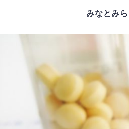
コ
ン
みなとみら
テ
ン
ツ
コ
へ
ン
ス
テ
キ
ン
ッ
ツ
プ
へ
ス
キ
ッ
プ