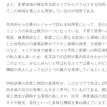
また、多摩地域や横浜市北部エリアからアクセスする住民
てこの地域を選ぶ人も増加しているのが現状である。
市内外から仕事やレジャーで訪れる利用客にとって、安心
リニックの存在は魅力の一つになっている。子育て世帯へ
救急、健康相談など、家庭ごとに異なる状況にも適確に応
した住民向けの健康診断やワクチン接種の啓発、大規模イ
スなど、エリア全体で健康リスクの予防と医療への即応体
の転入者も多いため、多言語での説明や案内表示をわかり
このように、みなとみらいと呼ばれるエリアは暮らしやビ
機能の高さによってもひとつの魅力を発揮しているといえ
内科診療の充実と病院の多様性が、このエリアで生活し訪
街全体の活力や発展にも大きく寄与しているのである。横
発と歴史が調和する環境の美しさや、住宅・商業施設の充
ネスや観光、居住といった多様な機能を兼ね備えています