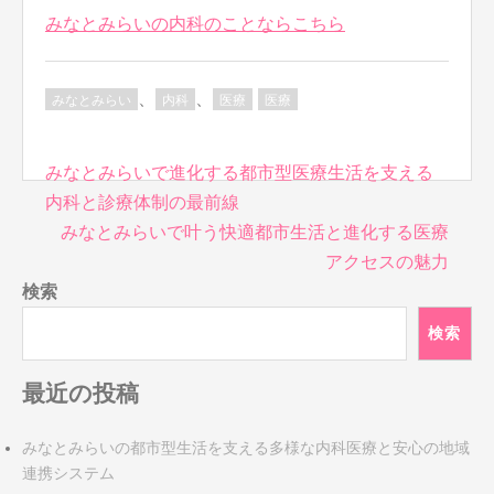
みなとみらいの内科のことならこちら
、
、
みなとみらい
内科
医療
医療
投
みなとみらいで進化する都市型医療生活を支える
稿
内科と診療体制の最前線
ナ
みなとみらいで叶う快適都市生活と進化する医療
ビ
アクセスの魅力
ゲ
検索
ー
シ
検索
ョ
ン
最近の投稿
みなとみらいの都市型生活を支える多様な内科医療と安心の地域
連携システム