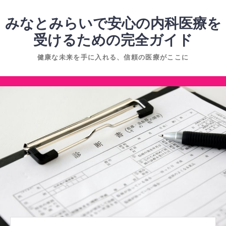
コ
ン
みなとみらいで安心の内科医療を
テ
受けるための完全ガイド
ン
健康な未来を手に入れる、信頼の医療がここに
ツ
へ
コ
ス
ン
キ
テ
ッ
ン
プ
ツ
へ
ス
キ
ッ
プ