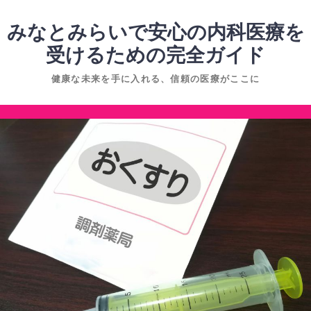
コ
ン
みなとみらいで安心の内科医療を
テ
受けるための完全ガイド
ン
健康な未来を手に入れる、信頼の医療がここに
ツ
へ
コ
ス
ン
キ
テ
ッ
ン
プ
ツ
へ
ス
キ
ッ
プ