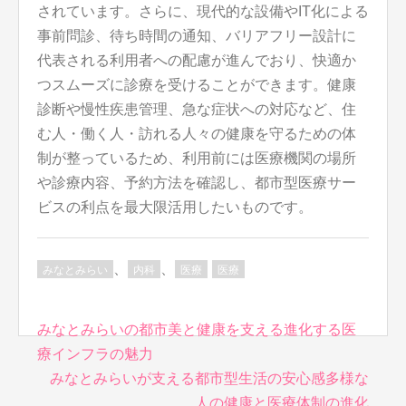
されています。さらに、現代的な設備やIT化による
事前問診、待ち時間の通知、バリアフリー設計に
代表される利用者への配慮が進んでおり、快適か
つスムーズに診療を受けることができます。健康
診断や慢性疾患管理、急な症状への対応など、住
む人・働く人・訪れる人々の健康を守るための体
制が整っているため、利用前には医療機関の場所
や診療内容、予約方法を確認し、都市型医療サー
ビスの利点を最大限活用したいものです。
、
、
みなとみらい
内科
医療
医療
投
みなとみらいの都市美と健康を支える進化する医
稿
療インフラの魅力
ナ
みなとみらいが支える都市型生活の安心感多様な
ビ
人の健康と医療体制の進化