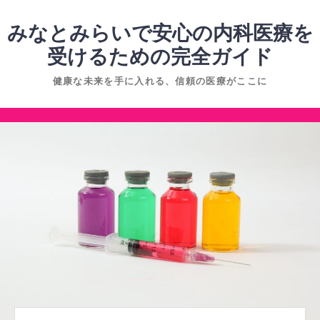
コ
ン
みなとみらいで安心の内科医療を
テ
受けるための完全ガイド
ン
健康な未来を手に入れる、信頼の医療がここに
ツ
へ
コ
ス
ン
キ
テ
ッ
ン
プ
ツ
へ
ス
キ
ッ
プ