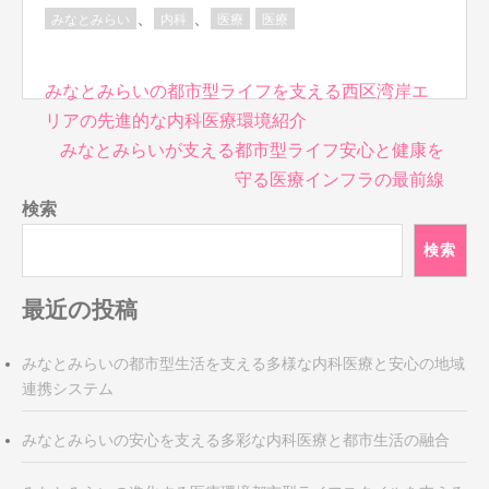
、
、
みなとみらい
内科
医療
医療
投
みなとみらいの都市型ライフを支える西区湾岸エ
稿
リアの先進的な内科医療環境紹介
ナ
みなとみらいが支える都市型ライフ安心と健康を
ビ
守る医療インフラの最前線
ゲ
検索
ー
シ
検索
ョ
ン
最近の投稿
みなとみらいの都市型生活を支える多様な内科医療と安心の地域
連携システム
みなとみらいの安心を支える多彩な内科医療と都市生活の融合