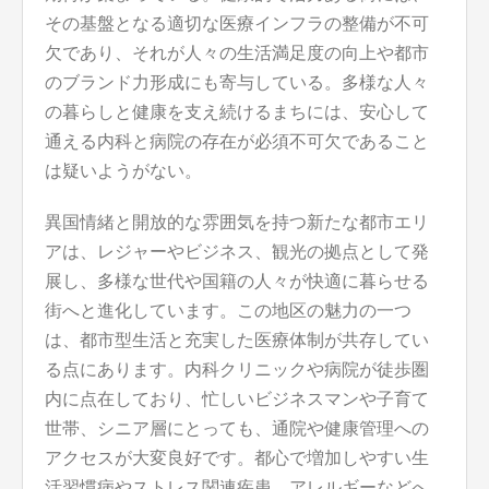
その基盤となる適切な医療インフラの整備が不可
欠であり、それが人々の生活満足度の向上や都市
のブランド力形成にも寄与している。多様な人々
の暮らしと健康を支え続けるまちには、安心して
通える内科と病院の存在が必須不可欠であること
は疑いようがない。
異国情緒と開放的な雰囲気を持つ新たな都市エリ
アは、レジャーやビジネス、観光の拠点として発
展し、多様な世代や国籍の人々が快適に暮らせる
街へと進化しています。この地区の魅力の一つ
は、都市型生活と充実した医療体制が共存してい
る点にあります。内科クリニックや病院が徒歩圏
内に点在しており、忙しいビジネスマンや子育て
世帯、シニア層にとっても、通院や健康管理への
アクセスが大変良好です。都心で増加しやすい生
活習慣病やストレス関連疾患、アレルギーなどへ