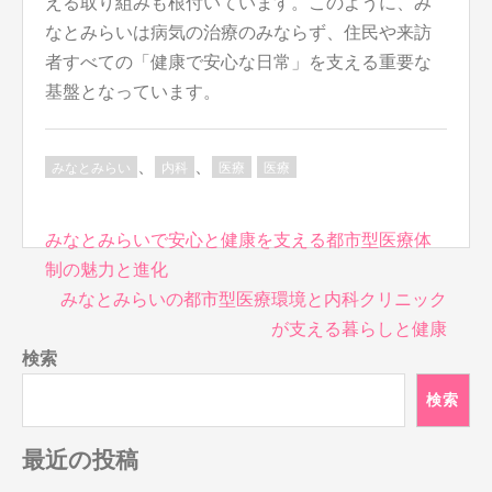
える取り組みも根付いています。このように、み
なとみらいは病気の治療のみならず、住民や来訪
者すべての「健康で安心な日常」を支える重要な
基盤となっています。
、
、
みなとみらい
内科
医療
医療
投
みなとみらいで安心と健康を支える都市型医療体
稿
制の魅力と進化
ナ
みなとみらいの都市型医療環境と内科クリニック
ビ
が支える暮らしと健康
ゲ
検索
ー
シ
検索
ョ
ン
最近の投稿