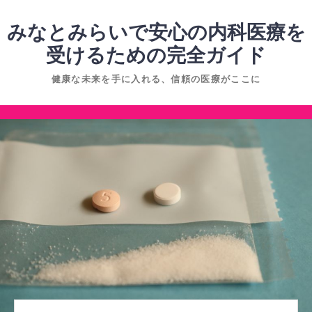
コ
ン
みなとみらいで安心の内科医療を
テ
受けるための完全ガイド
ン
健康な未来を手に入れる、信頼の医療がここに
ツ
へ
コ
ス
ン
キ
テ
ッ
ン
プ
ツ
へ
ス
キ
ッ
プ