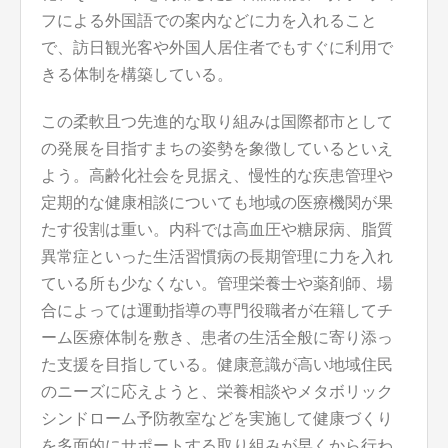
フによる外国語での案内などに力を入れること
で、訪日観光客や外国人居住者でもすぐに利用で
きる体制を構築している。
この柔軟且つ先進的な取り組みは国際都市として
の発展を目指すまちの姿勢を象徴しているといえ
よう。高齢化社会を見据え、慢性的な疾患管理や
定期的な健康相談についても地域の医療機関が果
たす役割は重い。内科では高血圧や糖尿病、脂質
異常症といった生活習慣病の長期管理に力を入れ
ている所も少なくない。管理栄養士や薬剤師、場
合によっては運動指導の専門役職者が在籍してチ
ーム医療体制を敷き、患者の生活全般に寄り添っ
た支援を目指している。健康意識が高い地域住民
のニーズに応えようと、栄養相談やメタボリック
シンドローム予防教室などを実施して健康づくり
を多面的にサポートする取り組みが早くから行わ