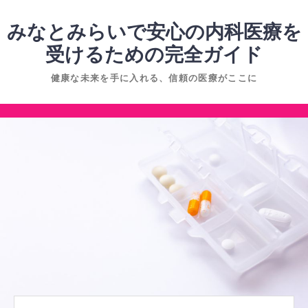
コ
ン
みなとみらいで安心の内科医療を
テ
受けるための完全ガイド
ン
健康な未来を手に入れる、信頼の医療がここに
ツ
へ
コ
ス
ン
キ
テ
ッ
ン
プ
ツ
へ
ス
キ
ッ
プ