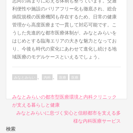
志向の高まりに応える体制も整っています。交通
利便性や施設のバリアフリー化も徹底され、総合
病院規模の医療機関も存在するため、日常の健康
管理から高度医療まで一貫して対応可能です。こ
うした先進的な都市医療体制が、みなとみらいを
はじめとする臨海エリアの大きな魅力となってお
り、今後も時代の変化にあわせて進化し続ける地
域医療のモデルケースといえるでしょう。
、
、
みなとみらい
内科
医療
医療
投
みなとみらいの都市型医療環境と内科クリニック
稿
が支える暮らしと健康
ナ
みなとみらいに息づく安心と信頼都市を支える多
ビ
様な内科医療サービス
ゲ
検索