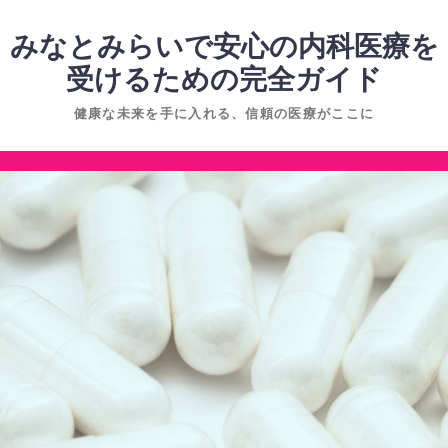
コ
ン
みなとみらいで安心の内科医療を
テ
受けるための完全ガイド
ン
健康な未来を手に入れる、信頼の医療がここに
ツ
へ
コ
ス
ン
キ
テ
ッ
ン
プ
ツ
へ
ス
キ
ッ
プ