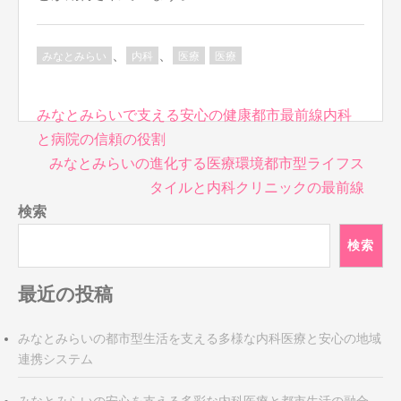
、
、
みなとみらい
内科
医療
医療
投
みなとみらいで支える安心の健康都市最前線内科
稿
と病院の信頼の役割
ナ
みなとみらいの進化する医療環境都市型ライフス
ビ
タイルと内科クリニックの最前線
ゲ
検索
ー
シ
検索
ョ
ン
最近の投稿
みなとみらいの都市型生活を支える多様な内科医療と安心の地域
連携システム